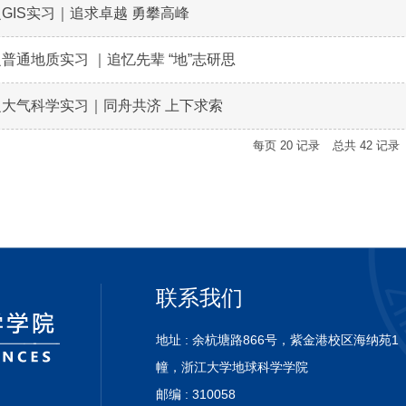
GIS实习｜追求卓越 勇攀高峰
普通地质实习 ｜追忆先辈 “地”志研思
大气科学实习｜同舟共济 上下求索
每页
20
记录
总共
42
记录
联系我们
地址 : 余杭塘路866号，紫金港校区海纳苑1
幢，浙
江大学地球科学学院
邮编 : 310058