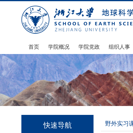
首页
学院概况
学院党政
组织人事
学院简介
通知公告
通知公告
发展简史
学院发文
博士后管理
组织机构
党委会议纪要
人才招聘
师资力量
党政联席会议纪要
年度考核
虚拟学院
教授委员会议纪要
岗位聘任
学院院刊
人力资源会议纪要
职称晋升
野外实习
快速导航
办事指南
下载专区