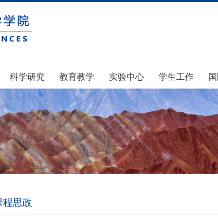
科学研究
教育教学
实验中心
学生工作
国
国家基金
本科生教育
中心简介
通知公告
科研公示
研究生教育
中心动态
风采展示
通知公告
规章制度
团学建设
科研动态
实验室和仪器设备
奖助贷补
政策文件
大型仪器设备管理
学生组织
下载专区
实验室安全
青马工程
课程思政
地科基金
实验室预约
心理健康