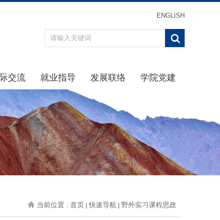
ENGLISH
际交流
就业指导
发展联络
学院党建
办事指南
重点引导
最新消息
学习贯彻习近平新时代中
通知公告
通知公告
校友分会
学院党
规章制度
生涯规划
校友返校
理论学
动态
招聘信息
校友名录
学院纪
交流项目
下载专区
校友捐赠
党建下
就业中心
主题教
办事指南
党史学习
当前位置 :
首页
快速导航
野外实习课程思政