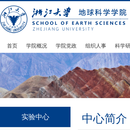
首页
学院概况
学院党政
组织人事
科学
学院简介
通知公告
通知公告
国家基
发展简史
学院发文
博士后管理
科研公
组织机构
党委会议纪要
人才招聘
通知公
师资力量
党政联席会议纪要
年度考核
科研动
虚拟学院
教授委员会议纪要
岗位聘任
政策文
学院院刊
人力资源会议纪要
职称晋升
下载专
中心简介
实验中心
办事指南
下载专区
地科基