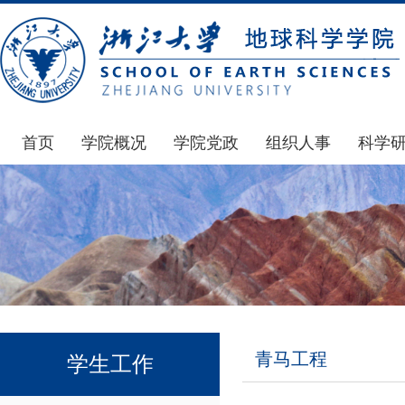
首页
学院概况
学院党政
组织人事
科学
学院简介
通知公告
通知公告
国家基
发展简史
学院发文
博士后管理
科研公
组织机构
党委会议纪要
人才招聘
通知公
师资力量
党政联席会议纪要
年度考核
科研动
虚拟学院
教授委员会议纪要
岗位聘任
政策文
学院院刊
人力资源会议纪要
职称晋升
下载专
青马工程
学生工作
办事指南
下载专区
地科基