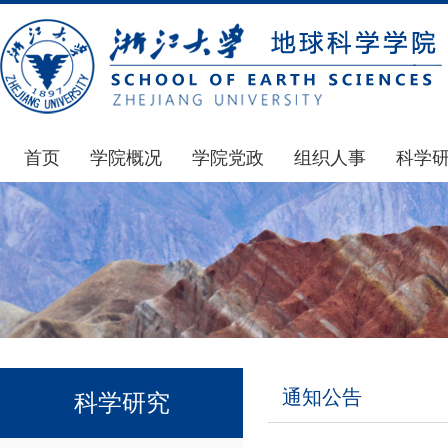
首页
学院概况
学院党政
组织人事
科学
学院简介
通知公告
通知公告
国家基
发展简史
学院发文
博士后管理
科研公
组织机构
党委会议纪要
人才招聘
通知公
师资力量
党政联席会议纪要
年度考核
科研动
虚拟学院
教授委员会议纪要
岗位聘任
政策文
学院院刊
人力资源会议纪要
职称晋升
下载专
通知公告
科学研究
办事指南
下载专区
地科基