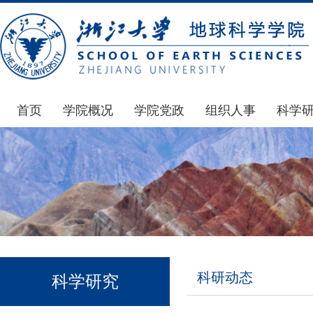
首页
学院概况
学院党政
组织人事
科学
学院简介
通知公告
通知公告
国家基
发展简史
学院发文
博士后管理
科研公
组织机构
党委会议纪要
人才招聘
通知公
师资力量
党政联席会议纪要
年度考核
科研动
虚拟学院
教授委员会议纪要
岗位聘任
政策文
学院院刊
人力资源会议纪要
职称晋升
下载专
科研动态
科学研究
办事指南
下载专区
地科基