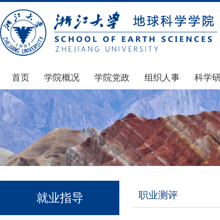
首页
学院概况
学院党政
组织人事
科学
学院简介
通知公告
通知公告
国家基
发展简史
学院发文
博士后管理
科研公
组织机构
党委会议纪要
人才招聘
通知公
师资力量
党政联席会议纪要
年度考核
科研动
虚拟学院
教授委员会议纪要
岗位聘任
政策文
学院院刊
人力资源会议纪要
职称晋升
下载专
职业测评
就业指导
办事指南
下载专区
地科基