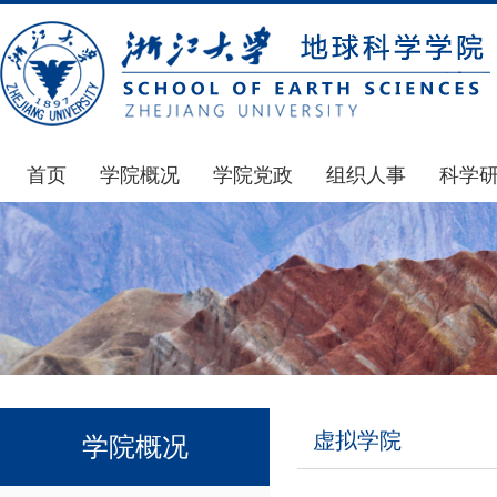
首页
学院概况
学院党政
组织人事
科学
学院简介
通知公告
通知公告
国家基
发展简史
学院发文
博士后管理
科研公
组织机构
党委会议纪要
人才招聘
通知公
师资力量
党政联席会议纪要
年度考核
科研动
虚拟学院
教授委员会议纪要
岗位聘任
政策文
学院院刊
人力资源会议纪要
职称晋升
下载专
虚拟学院
学院概况
办事指南
下载专区
地科基