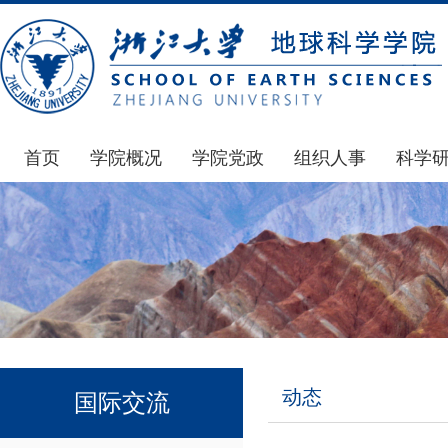
首页
学院概况
学院党政
组织人事
科学
学院简介
通知公告
通知公告
国家基
发展简史
学院发文
博士后管理
科研公
组织机构
党委会议纪要
人才招聘
通知公
师资力量
党政联席会议纪要
年度考核
科研动
虚拟学院
教授委员会议纪要
岗位聘任
政策文
学院院刊
人力资源会议纪要
职称晋升
下载专
动态
国际交流
办事指南
下载专区
地科基