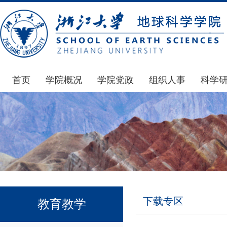
首页
学院概况
学院党政
组织人事
科学
学院简介
通知公告
通知公告
国家基
发展简史
学院发文
博士后管理
科研公
组织机构
党委会议纪要
人才招聘
通知公
师资力量
党政联席会议纪要
年度考核
科研动
虚拟学院
教授委员会议纪要
岗位聘任
政策文
学院院刊
人力资源会议纪要
职称晋升
下载专
下载专区
教育教学
办事指南
下载专区
地科基