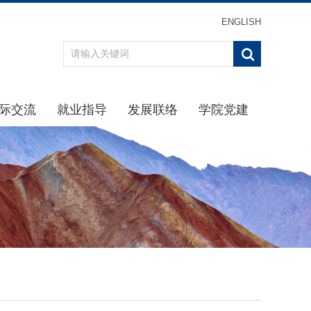
ENGLISH
际交流
就业指导
发展联络
学院党建
办事指南
重点引导
最新消息
学习贯彻习近平新时代中
通知公告
通知公告
校友分会
学院党
规章制度
生涯规划
校友返校
理论学
动态
招聘信息
校友名录
学院纪
交流项目
下载专区
校友捐赠
党建下
就业中心
主题教
办事指南
党史学习