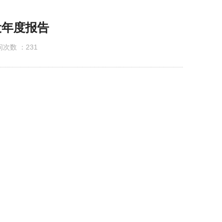
公示
设年度报告
次数 ：
231