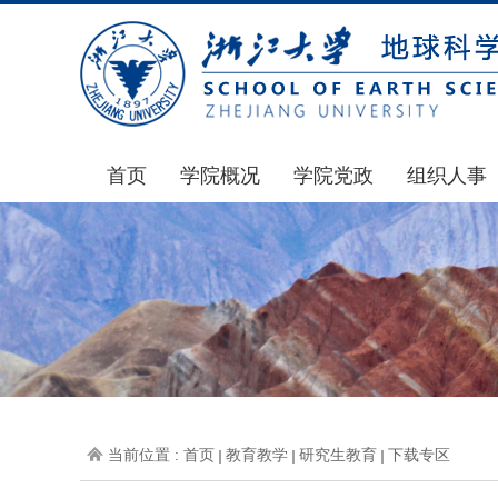
首页
学院概况
学院党政
组织人事
学院简介
通知公告
通知公告
发展简史
学院发文
博士后管理
组织机构
党委会议纪要
人才招聘
师资力量
党政联席会议纪要
年度考核
虚拟学院
教授委员会议纪要
岗位聘任
学院院刊
人力资源会议纪要
职称晋升
当前位置 :
首页
教育教学
研究生教育
下载专区
办事指南
下载专区