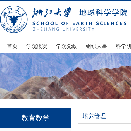
首页
学院概况
学院党政
组织人事
科学
学院简介
通知公告
通知公告
国家基
发展简史
学院发文
博士后管理
科研公
组织机构
党委会议纪要
人才招聘
通知公
师资力量
党政联席会议纪要
年度考核
科研动
虚拟学院
教授委员会议纪要
岗位聘任
政策文
学院院刊
人力资源会议纪要
职称晋升
下载专
培养管理
教育教学
办事指南
下载专区
地科基