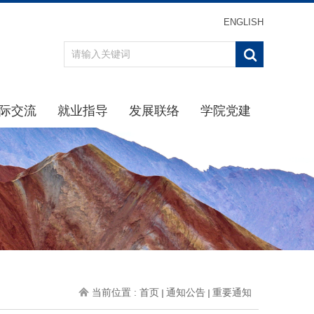
ENGLISH
际交流
就业指导
发展联络
学院党建
办事指南
重点引导
最新消息
学习贯彻习近平新时代中
通知公告
通知公告
校友分会
学院党
规章制度
生涯规划
校友返校
理论学
动态
招聘信息
校友名录
学院纪
交流项目
下载专区
校友捐赠
党建下
就业中心
主题教
办事指南
党史学习
当前位置 :
首页
通知公告
重要通知