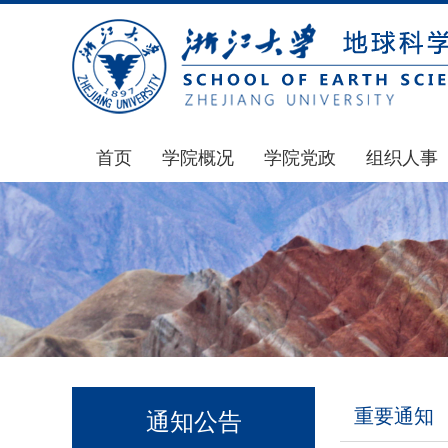
首页
学院概况
学院党政
组织人事
学院简介
通知公告
通知公告
发展简史
学院发文
博士后管理
组织机构
党委会议纪要
人才招聘
师资力量
党政联席会议纪要
年度考核
虚拟学院
教授委员会议纪要
岗位聘任
学院院刊
人力资源会议纪要
职称晋升
重要通知
通知公告
办事指南
下载专区