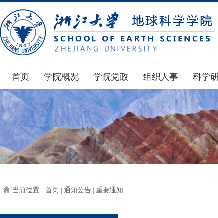
首页
学院概况
学院党政
组织人事
科学
学院简介
通知公告
通知公告
国家基
发展简史
学院发文
博士后管理
科研公
组织机构
党委会议纪要
人才招聘
通知公
师资力量
党政联席会议纪要
年度考核
科研动
虚拟学院
教授委员会议纪要
岗位聘任
政策文
学院院刊
人力资源会议纪要
职称晋升
下载专
当前位置 :
首页
通知公告
重要通知
办事指南
下载专区
地科基