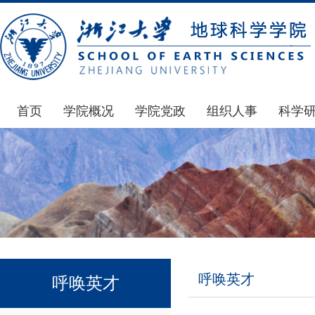
首页
学院概况
学院党政
组织人事
科学
学院简介
通知公告
通知公告
国家基
发展简史
学院发文
博士后管理
科研公
组织机构
党委会议纪要
人才招聘
通知公
师资力量
党政联席会议纪要
年度考核
科研动
虚拟学院
教授委员会议纪要
岗位聘任
政策文
学院院刊
人力资源会议纪要
职称晋升
下载专
呼唤英才
呼唤英才
办事指南
下载专区
地科基