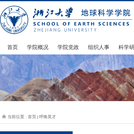
首页
学院概况
学院党政
组织人事
科学
学院简介
通知公告
通知公告
国家基
发展简史
学院发文
博士后管理
科研公
组织机构
党委会议纪要
人才招聘
通知公
师资力量
党政联席会议纪要
年度考核
科研动
虚拟学院
教授委员会议纪要
岗位聘任
政策文
学院院刊
人力资源会议纪要
职称晋升
下载专
当前位置 :
首页
呼唤英才
办事指南
下载专区
地科基