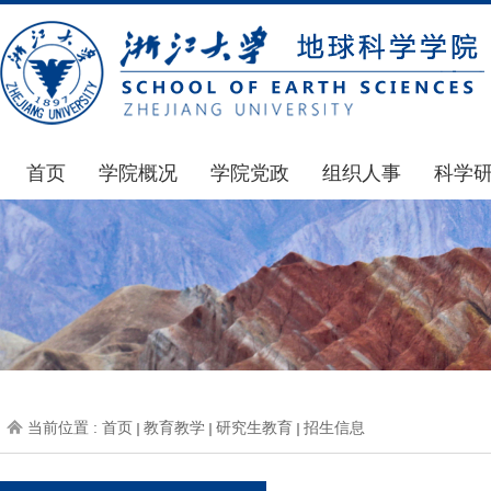
首页
学院概况
学院党政
组织人事
科学
学院简介
通知公告
通知公告
国家基
发展简史
学院发文
博士后管理
科研公
组织机构
党委会议纪要
人才招聘
通知公
师资力量
党政联席会议纪要
年度考核
科研动
虚拟学院
教授委员会议纪要
岗位聘任
政策文
学院院刊
人力资源会议纪要
职称晋升
下载专
当前位置 :
首页
教育教学
研究生教育
招生信息
办事指南
下载专区
地科基