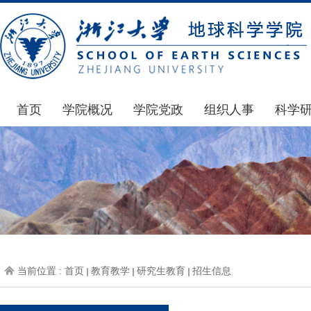
首页
学院概况
学院党政
组织人事
科学
学院简介
通知公告
通知公告
国家基
发展简史
学院发文
博士后管理
科研公
组织机构
党委会议纪要
人才招聘
通知公
师资力量
党政联席会议纪要
年度考核
科研动
虚拟学院
教授委员会议纪要
岗位聘任
政策文
学院院刊
人力资源会议纪要
职称晋升
下载专
当前位置 :
首页
教育教学
研究生教育
招生信息
办事指南
下载专区
地科基