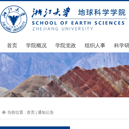
首页
学院概况
学院党政
组织人事
科学
学院简介
通知公告
通知公告
国家基
发展简史
学院发文
博士后管理
科研公
组织机构
党委会议纪要
人才招聘
通知公
师资力量
党政联席会议纪要
年度考核
科研动
虚拟学院
教授委员会议纪要
岗位聘任
政策文
学院院刊
人力资源会议纪要
职称晋升
下载专
当前位置 :
首页
通知公告
办事指南
下载专区
地科基