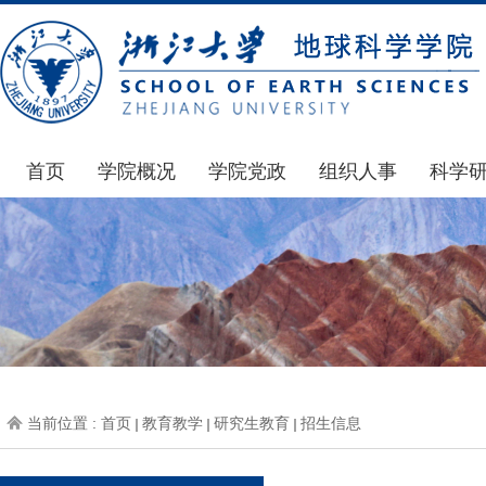
首页
学院概况
学院党政
组织人事
科学
学院简介
通知公告
通知公告
国家基
发展简史
学院发文
博士后管理
科研公
组织机构
党委会议纪要
人才招聘
通知公
师资力量
党政联席会议纪要
年度考核
科研动
虚拟学院
教授委员会议纪要
岗位聘任
政策文
学院院刊
人力资源会议纪要
职称晋升
下载专
当前位置 :
首页
教育教学
研究生教育
招生信息
办事指南
下载专区
地科基