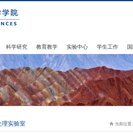
科学研究
教育教学
实验中心
学生工作
国
国家基金
本科生教育
中心简介
通知公告
科研公示
研究生教育
中心动态
风采展示
通知公告
规章制度
团学建设
科研动态
实验室和仪器设备
奖助贷补
政策文件
大型仪器设备管理
学生组织
下载专区
实验室安全
青马工程
处理实验室
地科基金
实验室预约
心理健康
当前位置 