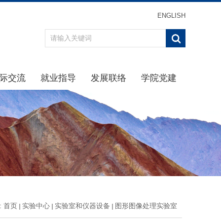
ENGLISH
际交流
就业指导
发展联络
学院党建
办事指南
重点引导
最新消息
学习贯彻习近平新时代中
通知公告
通知公告
校友分会
学院党
规章制度
生涯规划
校友返校
理论学
动态
招聘信息
校友名录
学院纪
交流项目
下载专区
校友捐赠
党建下
就业中心
主题教
办事指南
党史学习
:
首页
实验中心
实验室和仪器设备
图形图像处理实验室