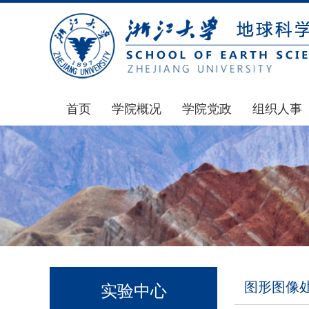
首页
学院概况
学院党政
组织人事
学院简介
通知公告
通知公告
发展简史
学院发文
博士后管理
组织机构
党委会议纪要
人才招聘
师资力量
党政联席会议纪要
年度考核
虚拟学院
教授委员会议纪要
岗位聘任
学院院刊
人力资源会议纪要
职称晋升
图形图像
实验中心
办事指南
下载专区