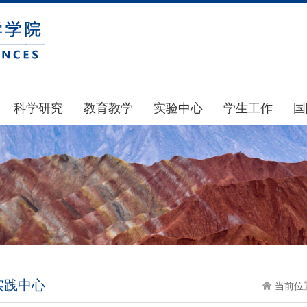
科学研究
教育教学
实验中心
学生工作
国
国家基金
本科生教育
中心简介
通知公告
科研公示
研究生教育
中心动态
风采展示
通知公告
规章制度
团学建设
科研动态
实验室和仪器设备
奖助贷补
政策文件
大型仪器设备管理
学生组织
下载专区
实验室安全
青马工程
实践中心
地科基金
实验室预约
心理健康
当前位置