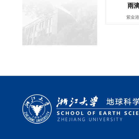
雨
紫金港东