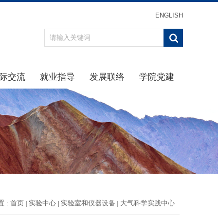
ENGLISH
际交流
就业指导
发展联络
学院党建
办事指南
重点引导
最新消息
学习贯彻习近平新时代中
通知公告
通知公告
校友分会
学院党
规章制度
生涯规划
校友返校
理论学
动态
招聘信息
校友名录
学院纪
交流项目
下载专区
校友捐赠
党建下
就业中心
主题教
办事指南
党史学习
 :
首页
实验中心
实验室和仪器设备
大气科学实践中心