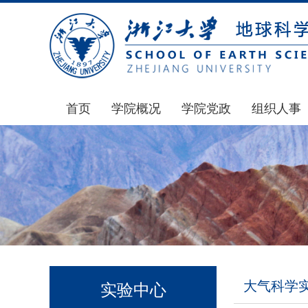
首页
学院概况
学院党政
组织人事
学院简介
通知公告
通知公告
发展简史
学院发文
博士后管理
组织机构
党委会议纪要
人才招聘
师资力量
党政联席会议纪要
年度考核
虚拟学院
教授委员会议纪要
岗位聘任
学院院刊
人力资源会议纪要
职称晋升
大气科学
实验中心
办事指南
下载专区