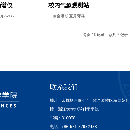
滴谱仪
校内气象观测站
4-436
紫金港校区月牙楼
每页
16
记录
总共
2
记录
联系我们
地址 : 余杭塘路866号，紫金港校区海纳苑1
幢，浙
江大学地球科学学院
邮编 : 310058
电话 : +86-571-87952453