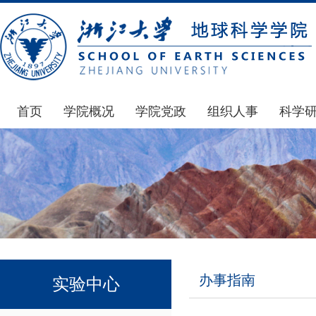
首页
学院概况
学院党政
组织人事
科学
学院简介
通知公告
通知公告
国家基
发展简史
学院发文
博士后管理
科研公
组织机构
党委会议纪要
人才招聘
通知公
师资力量
党政联席会议纪要
年度考核
科研动
虚拟学院
教授委员会议纪要
岗位聘任
政策文
学院院刊
人力资源会议纪要
职称晋升
下载专
办事指南
实验中心
办事指南
下载专区
地科基