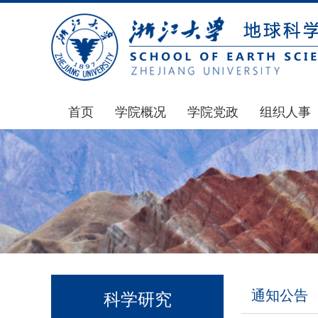
首页
学院概况
学院党政
组织人事
学院简介
通知公告
通知公告
发展简史
学院发文
博士后管理
组织机构
党委会议纪要
人才招聘
师资力量
党政联席会议纪要
年度考核
虚拟学院
教授委员会议纪要
岗位聘任
学院院刊
人力资源会议纪要
职称晋升
通知公告
科学研究
办事指南
下载专区