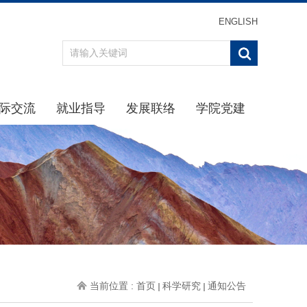
ENGLISH
际交流
就业指导
发展联络
学院党建
办事指南
重点引导
最新消息
学习贯彻习近平新时代中
通知公告
通知公告
校友分会
学院党
规章制度
生涯规划
校友返校
理论学
动态
招聘信息
校友名录
学院纪
交流项目
下载专区
校友捐赠
党建下
就业中心
主题教
办事指南
党史学习
当前位置 :
首页
科学研究
通知公告