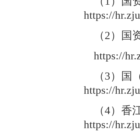
（
1
）国
https://hr.
（
2
）国
https://h
（
3
）国
https://hr.
（
4
）香
https://hr.