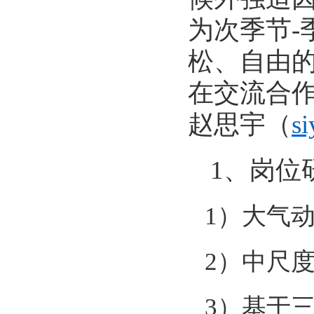
为次季节
-
松、自由
在交流合
赵思宇（
s
1
、岗位
1
）大气
2
）中尺
3
）基于