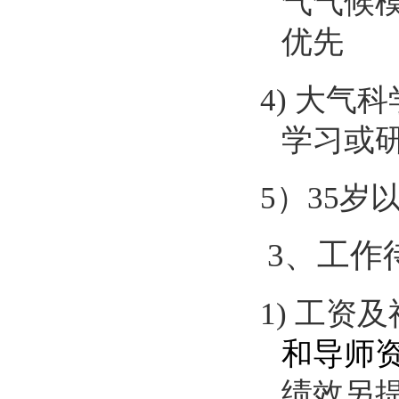
气气候
优先
4)
大气科
学习或
5
）
35
岁
3
、工作
1)
工资及
和导师
绩效另