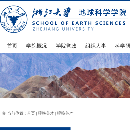
首页
学院概况
学院党政
组织人事
科学
学院简介
通知公告
通知公告
国家基
发展简史
学院发文
博士后管理
科研公
组织机构
党委会议纪要
人才招聘
通知公
师资力量
党政联席会议纪要
年度考核
科研动
虚拟学院
教授委员会议纪要
岗位聘任
政策文
学院院刊
人力资源会议纪要
职称晋升
下载专
当前位置 :
首页
呼唤英才
呼唤英才
办事指南
下载专区
地科基