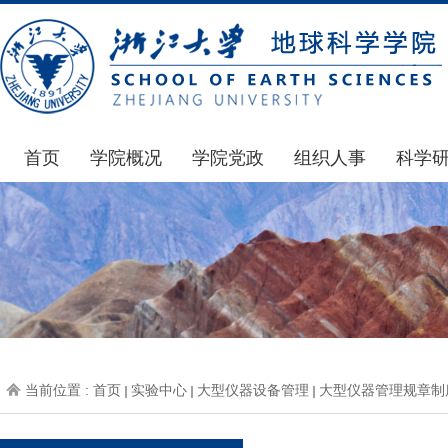
首页
学院概况
学院党政
组织人事
科学
学院简介
通知公告
通知公告
国家基
发展简史
学院发文
博士后管理
科研公
组织机构
党委会议纪要
人才招聘
通知公
师资力量
党政联席会议纪要
年度考核
科研动
虚拟学院
教授委员会议纪要
岗位聘任
政策文
学院院刊
人力资源会议纪要
职称晋升
下载专
当前位置 :
首页
实验中心
大型仪器设备管理
大型仪器管理规章制
办事指南
下载专区
地科基