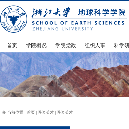
首页
学院概况
学院党政
组织人事
科学
学院简介
通知公告
通知公告
国家基
发展简史
学院发文
博士后管理
科研公
组织机构
党委会议纪要
人才招聘
通知公
师资力量
党政联席会议纪要
年度考核
科研动
虚拟学院
教授委员会议纪要
岗位聘任
政策文
学院院刊
人力资源会议纪要
职称晋升
下载专
当前位置 :
首页
呼唤英才
呼唤英才
办事指南
下载专区
地科基