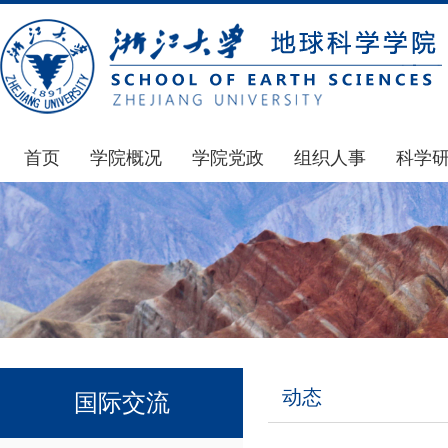
首页
学院概况
学院党政
组织人事
科学
学院简介
通知公告
通知公告
国家基
发展简史
学院发文
博士后管理
科研公
组织机构
党委会议纪要
人才招聘
通知公
师资力量
党政联席会议纪要
年度考核
科研动
虚拟学院
教授委员会议纪要
岗位聘任
政策文
学院院刊
人力资源会议纪要
职称晋升
下载专
动态
国际交流
办事指南
下载专区
地科基