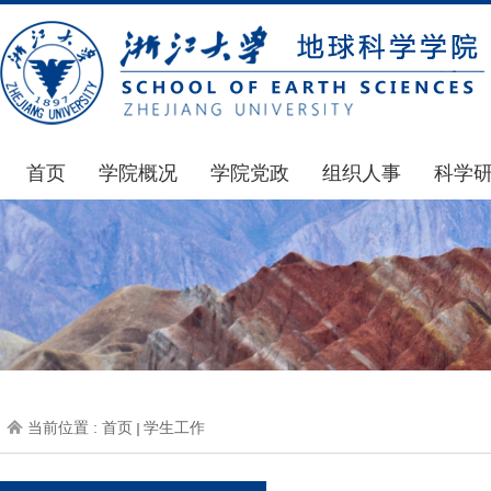
首页
学院概况
学院党政
组织人事
科学
学院简介
通知公告
通知公告
国家基
发展简史
学院发文
博士后管理
科研公
组织机构
党委会议纪要
人才招聘
通知公
师资力量
党政联席会议纪要
年度考核
科研动
虚拟学院
教授委员会议纪要
岗位聘任
政策文
学院院刊
人力资源会议纪要
职称晋升
下载专
当前位置 :
首页
学生工作
办事指南
下载专区
地科基