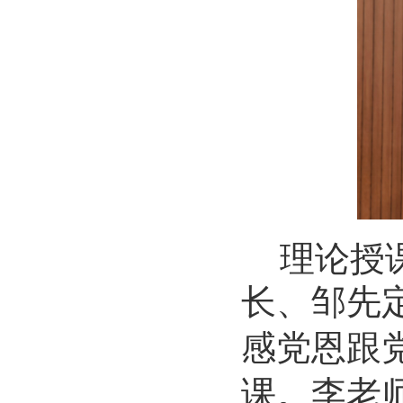
理论授
长
、
邹先
感党恩
跟
课。李老