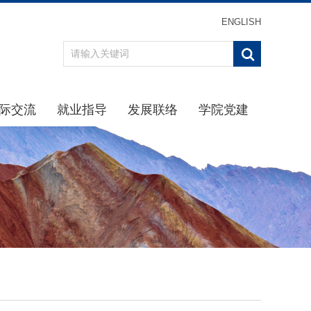
ENGLISH
际交流
就业指导
发展联络
学院党建
办事指南
重点引导
最新消息
学习贯彻习近平新时代中
通知公告
通知公告
校友分会
学院党
规章制度
生涯规划
校友返校
理论学
动态
招聘信息
校友名录
学院纪
交流项目
下载专区
校友捐赠
党建下
就业中心
主题教
办事指南
党史学习