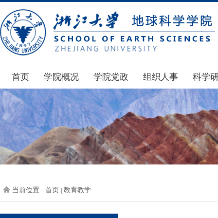
首页
学院概况
学院党政
组织人事
科学
学院简介
通知公告
通知公告
国家基
发展简史
学院发文
博士后管理
科研公
组织机构
党委会议纪要
人才招聘
通知公
师资力量
党政联席会议纪要
年度考核
科研动
虚拟学院
教授委员会议纪要
岗位聘任
政策文
学院院刊
人力资源会议纪要
职称晋升
下载专
当前位置 :
首页
教育教学
办事指南
下载专区
地科基