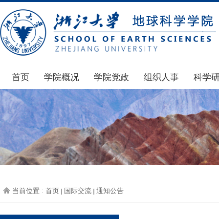
首页
学院概况
学院党政
组织人事
科学
学院简介
通知公告
通知公告
国家基
发展简史
学院发文
博士后管理
科研公
组织机构
党委会议纪要
人才招聘
通知公
师资力量
党政联席会议纪要
年度考核
科研动
虚拟学院
教授委员会议纪要
岗位聘任
政策文
学院院刊
人力资源会议纪要
职称晋升
下载专
当前位置 :
首页
国际交流
通知公告
办事指南
下载专区
地科基