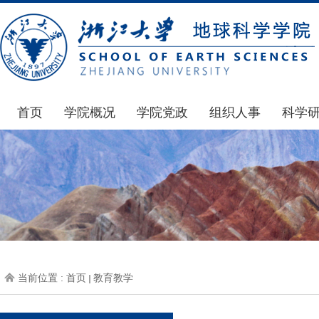
首页
学院概况
学院党政
组织人事
科学
学院简介
通知公告
通知公告
国家基
发展简史
学院发文
博士后管理
科研公
组织机构
党委会议纪要
人才招聘
通知公
师资力量
党政联席会议纪要
年度考核
科研动
虚拟学院
教授委员会议纪要
岗位聘任
政策文
学院院刊
人力资源会议纪要
职称晋升
下载专
当前位置 :
首页
教育教学
办事指南
下载专区
地科基