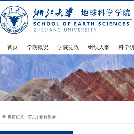
首页
学院概况
学院党政
组织人事
科学
学院简介
通知公告
通知公告
国家基
发展简史
学院发文
博士后管理
科研公
组织机构
党委会议纪要
人才招聘
通知公
师资力量
党政联席会议纪要
年度考核
科研动
虚拟学院
教授委员会议纪要
岗位聘任
政策文
学院院刊
人力资源会议纪要
职称晋升
下载专
当前位置 :
首页
教育教学
办事指南
下载专区
地科基