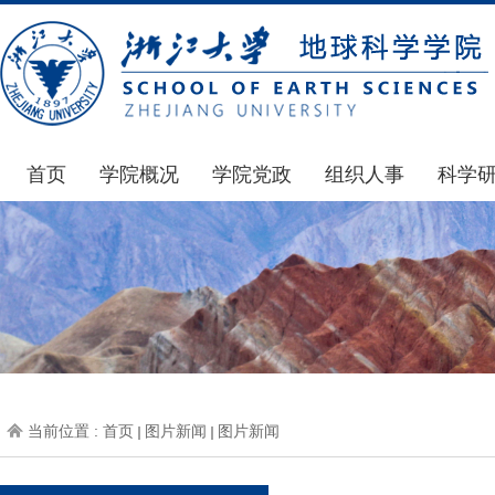
首页
学院概况
学院党政
组织人事
科学
学院简介
通知公告
通知公告
国家基
发展简史
学院发文
博士后管理
科研公
组织机构
党委会议纪要
人才招聘
通知公
师资力量
党政联席会议纪要
年度考核
科研动
虚拟学院
教授委员会议纪要
岗位聘任
政策文
学院院刊
人力资源会议纪要
职称晋升
下载专
当前位置 :
首页
图片新闻
图片新闻
办事指南
下载专区
地科基