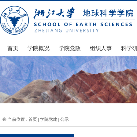
首页
学院概况
学院党政
组织人事
科学
学院简介
通知公告
通知公告
国家基
发展简史
学院发文
博士后管理
科研公
组织机构
党委会议纪要
人才招聘
通知公
师资力量
党政联席会议纪要
年度考核
科研动
虚拟学院
教授委员会议纪要
岗位聘任
政策文
学院院刊
人力资源会议纪要
职称晋升
下载专
当前位置 :
首页
学院党建
公示
办事指南
下载专区
地科基