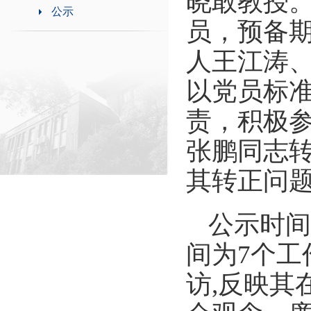
晓敢教授。
公示
员，预备期
人王江涛
以党员标
责，积极
张鹏同志
其转正问
公示时间
间为
7
个工
访
,
反映其