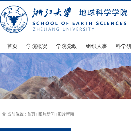
首页
学院概况
学院党政
组织人事
科学
学院简介
通知公告
通知公告
国家基
发展简史
学院发文
博士后管理
科研公
组织机构
党委会议纪要
人才招聘
通知公
师资力量
党政联席会议纪要
年度考核
科研动
虚拟学院
教授委员会议纪要
岗位聘任
政策文
学院院刊
人力资源会议纪要
职称晋升
下载专
当前位置 :
首页
图片新闻
图片新闻
办事指南
下载专区
地科基