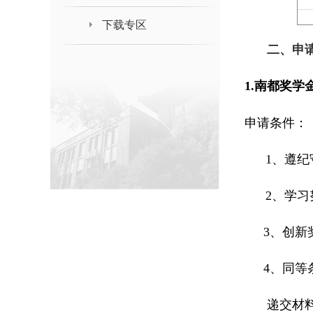
下载专区
二、申
1.
南都奖学
申请条件：
1
、遵纪
2
、学习
3
、创新
4
、同等
递交材