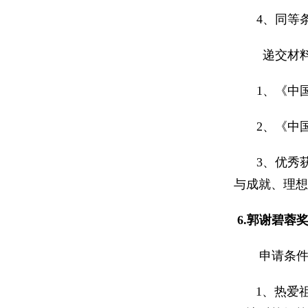
4
、同等
递交材
1
、《中
2
、《中
3
、优秀
与成就、理想
6.
郭谢碧蓉
申请条件
1
、热爱