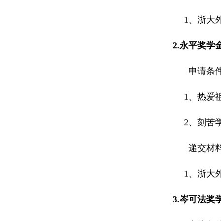
1、
浙大
2.
永平奖学
申请条
1
、热爱
2
、刻苦
递交材
1
、浙大
3.
岑可法奖