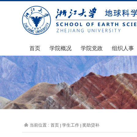
首页
学院概况
学院党政
组织人事
学院简介
通知公告
通知公告
发展简史
学院发文
博士后管理
组织机构
党委会议纪要
人才招聘
师资力量
党政联席会议纪要
年度考核
虚拟学院
教授委员会议纪要
岗位聘任
学院院刊
人力资源会议纪要
职称晋升
当前位置 :
首页
学生工作
奖助贷补
办事指南
下载专区