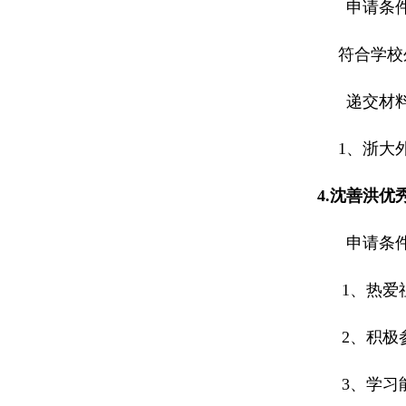
申请条
符合学校
递交材
1、
浙大
4.
沈善洪优
申请条
1
、热爱
2
、积极
3
、学习