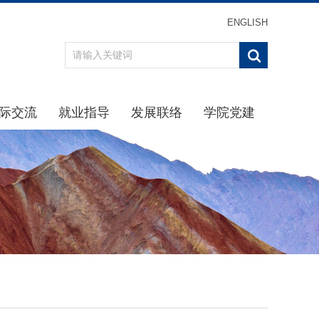
ENGLISH
际交流
就业指导
发展联络
学院党建
办事指南
重点引导
最新消息
学习贯彻习近平新时代中
通知公告
通知公告
校友分会
学院党
规章制度
生涯规划
校友返校
理论学
动态
招聘信息
校友名录
学院纪
交流项目
下载专区
校友捐赠
党建下
就业中心
主题教
办事指南
党史学习