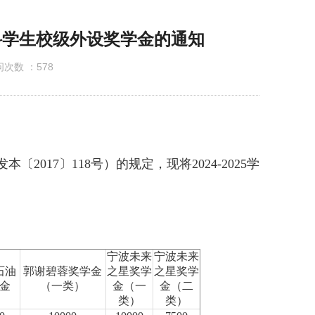
公示
本科学生校级外设奖学金的通知
次数 ：
578
发本〔
2017
〕
118
号）的规定，现将
2024-2025
学
宁波未来
宁波未来
石油
郭谢碧蓉奖学金
之星奖学
之星奖学
金
（一类）
金（一
金（二
类）
类）