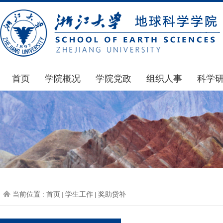
首页
学院概况
学院党政
组织人事
科学
学院简介
通知公告
通知公告
国家基
发展简史
学院发文
博士后管理
科研公
组织机构
党委会议纪要
人才招聘
通知公
师资力量
党政联席会议纪要
年度考核
科研动
虚拟学院
教授委员会议纪要
岗位聘任
政策文
学院院刊
人力资源会议纪要
职称晋升
下载专
当前位置 :
首页
学生工作
奖助贷补
办事指南
下载专区
地科基