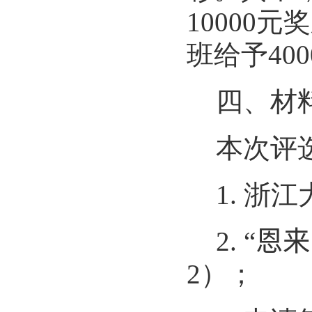
10000
元奖
班给予
4
00
四、材
本次评
1.
浙江
2. “
恩来
2
）；