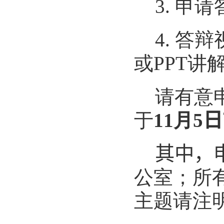
3.
申请
4.
答辩
或
PPT
讲
请有意
于
1
1
月
5
日
其中，
公室
；所
主题请注明