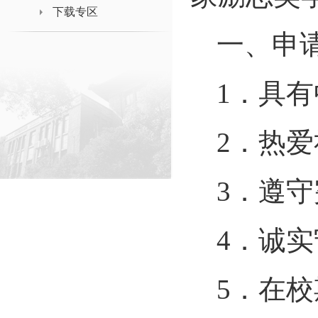
下载专区
一、申
1
．具有
2
．热爱
3
．遵守
4
．诚实
5
．在校