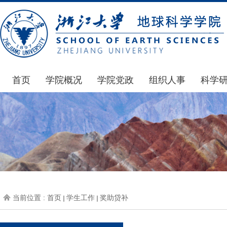
首页
学院概况
学院党政
组织人事
科学
学院简介
通知公告
通知公告
国家基
发展简史
学院发文
博士后管理
科研公
组织机构
党委会议纪要
人才招聘
通知公
师资力量
党政联席会议纪要
年度考核
科研动
虚拟学院
教授委员会议纪要
岗位聘任
政策文
学院院刊
人力资源会议纪要
职称晋升
下载专
当前位置 :
首页
学生工作
奖助贷补
办事指南
下载专区
地科基