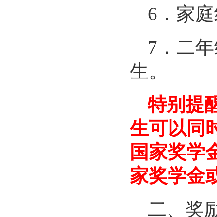
6
．家庭
7
．二年
生。
特别提
生可以同
国家奖学
家奖学金
二、奖