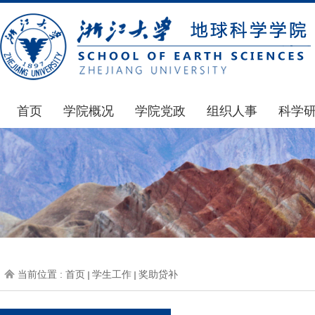
首页
学院概况
学院党政
组织人事
科学
学院简介
通知公告
通知公告
国家基
发展简史
学院发文
博士后管理
科研公
组织机构
党委会议纪要
人才招聘
通知公
师资力量
党政联席会议纪要
年度考核
科研动
虚拟学院
教授委员会议纪要
岗位聘任
政策文
学院院刊
人力资源会议纪要
职称晋升
下载专
当前位置 :
首页
学生工作
奖助贷补
办事指南
下载专区
地科基