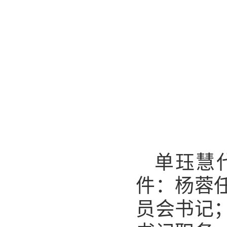
单珏慧
件：杨蓉
员会书记