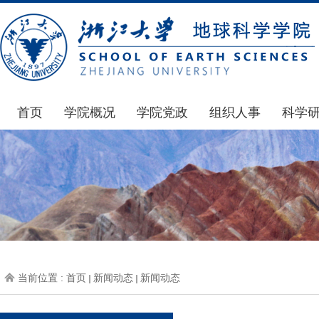
首页
学院概况
学院党政
组织人事
科学
学院简介
通知公告
通知公告
国家基
发展简史
学院发文
博士后管理
科研公
组织机构
党委会议纪要
人才招聘
通知公
师资力量
党政联席会议纪要
年度考核
科研动
虚拟学院
教授委员会议纪要
岗位聘任
政策文
学院院刊
人力资源会议纪要
职称晋升
下载专
当前位置 :
首页
新闻动态
新闻动态
办事指南
下载专区
地科基