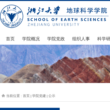
首页
学院概况
学院党政
组织人事
科学
学院简介
通知公告
通知公告
国家基
发展简史
学院发文
博士后管理
科研公
组织机构
党委会议纪要
人才招聘
通知公
师资力量
党政联席会议纪要
年度考核
科研动
虚拟学院
教授委员会议纪要
岗位聘任
政策文
学院院刊
人力资源会议纪要
职称晋升
下载专
当前位置 :
首页
学院党建
公示
办事指南
下载专区
地科基