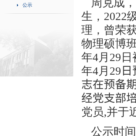
周克成，
公示
生，
2022
理，曾荣
物理硕博
年
4
月
29
日
年
4
月
29
日
志在预备
经党支部
党员
,
并于
公示时间