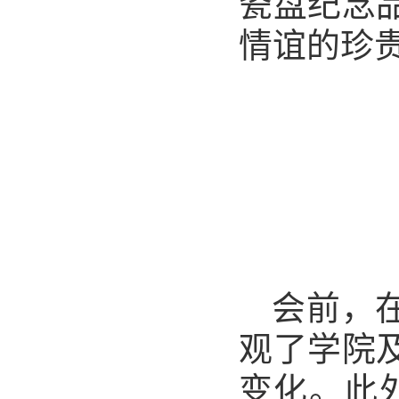
瓷盘纪念
情谊的珍
会前，
观了学院
变化。此