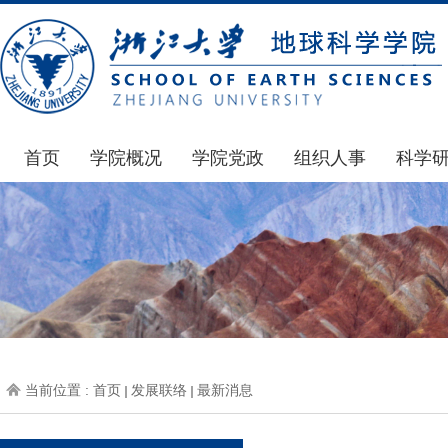
首页
学院概况
学院党政
组织人事
科学
学院简介
通知公告
通知公告
国家基
发展简史
学院发文
博士后管理
科研公
组织机构
党委会议纪要
人才招聘
通知公
师资力量
党政联席会议纪要
年度考核
科研动
虚拟学院
教授委员会议纪要
岗位聘任
政策文
学院院刊
人力资源会议纪要
职称晋升
下载专
当前位置 :
首页
发展联络
最新消息
办事指南
下载专区
地科基