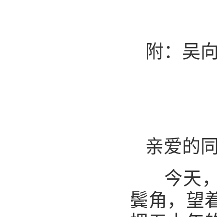
附：吴
亲爱的
今天
鬓角，望