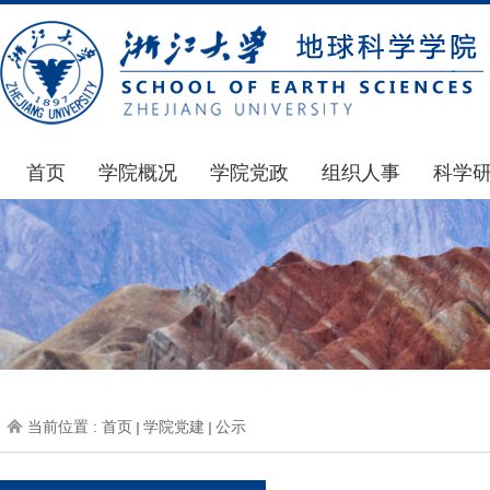
首页
学院概况
学院党政
组织人事
科学
学院简介
通知公告
通知公告
国家基
发展简史
学院发文
博士后管理
科研公
组织机构
党委会议纪要
人才招聘
通知公
师资力量
党政联席会议纪要
年度考核
科研动
虚拟学院
教授委员会议纪要
岗位聘任
政策文
学院院刊
人力资源会议纪要
职称晋升
下载专
当前位置 :
首页
学院党建
公示
办事指南
下载专区
地科基