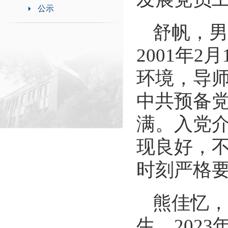
公示
舒帆，男
2001
年
2
月
环境，导
中共预备
满。入党
现良好，
时刻严格
熊佳忆，
生，
2023