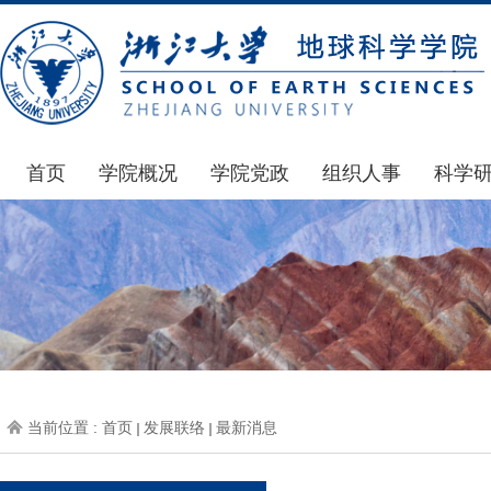
首页
学院概况
学院党政
组织人事
科学
学院简介
通知公告
通知公告
国家基
发展简史
学院发文
博士后管理
科研公
组织机构
党委会议纪要
人才招聘
通知公
师资力量
党政联席会议纪要
年度考核
科研动
虚拟学院
教授委员会议纪要
岗位聘任
政策文
学院院刊
人力资源会议纪要
职称晋升
下载专
当前位置 :
首页
发展联络
最新消息
办事指南
下载专区
地科基