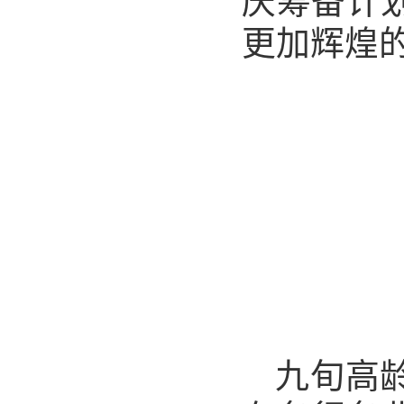
庆筹备计
更加辉煌
九旬高