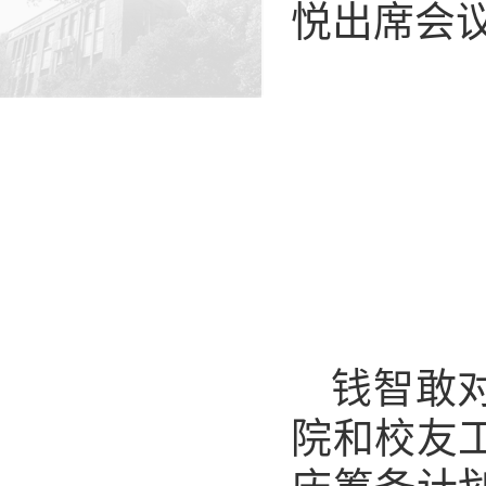
悦出席会
钱智敢
院和校友