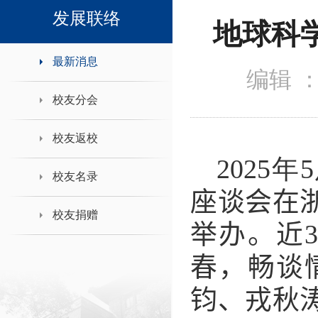
领导班子接待日
发展联络
地球科
最新消息
编辑 
校友分会
校友返校
202
5
年
5
校友名录
座谈会在
校友捐赠
举办
。
近
春，畅谈
钧、戎秋