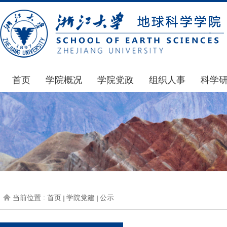
首页
学院概况
学院党政
组织人事
科学
学院简介
通知公告
通知公告
国家基
发展简史
学院发文
博士后管理
科研公
组织机构
党委会议纪要
人才招聘
通知公
师资力量
党政联席会议纪要
年度考核
科研动
虚拟学院
教授委员会议纪要
岗位聘任
政策文
学院院刊
人力资源会议纪要
职称晋升
下载专
当前位置 :
首页
学院党建
公示
办事指南
下载专区
地科基