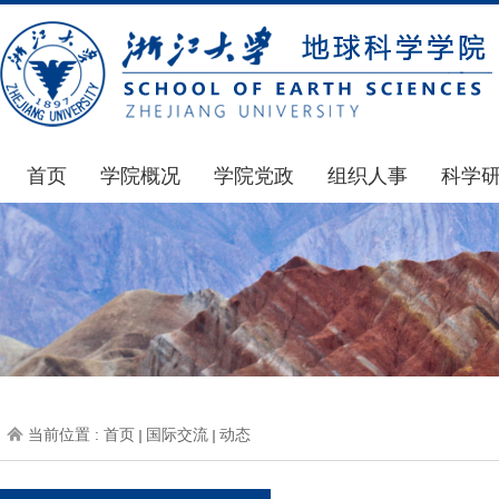
首页
学院概况
学院党政
组织人事
科学
学院简介
通知公告
通知公告
国家基
发展简史
学院发文
博士后管理
科研公
组织机构
党委会议纪要
人才招聘
通知公
师资力量
党政联席会议纪要
年度考核
科研动
虚拟学院
教授委员会议纪要
岗位聘任
政策文
学院院刊
人力资源会议纪要
职称晋升
下载专
当前位置 :
首页
国际交流
动态
办事指南
下载专区
地科基