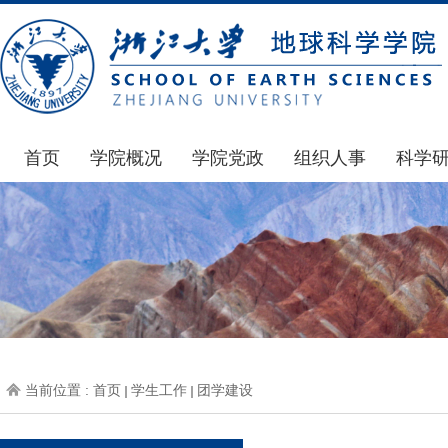
首页
学院概况
学院党政
组织人事
科学
学院简介
通知公告
通知公告
国家基
发展简史
学院发文
博士后管理
科研公
组织机构
党委会议纪要
人才招聘
通知公
师资力量
党政联席会议纪要
年度考核
科研动
虚拟学院
教授委员会议纪要
岗位聘任
政策文
学院院刊
人力资源会议纪要
职称晋升
下载专
当前位置 :
首页
学生工作
团学建设
办事指南
下载专区
地科基