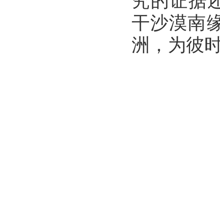
究的证据
干沙漠南
洲，为彼