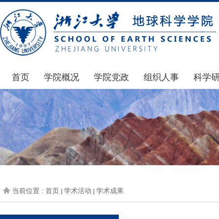
首页
学院概况
学院党政
组织人事
科学
学院简介
通知公告
通知公告
国家基
发展简史
学院发文
博士后管理
科研公
组织机构
党委会议纪要
人才招聘
通知公
师资力量
党政联席会议纪要
年度考核
科研动
虚拟学院
教授委员会议纪要
岗位聘任
政策文
学院院刊
人力资源会议纪要
职称晋升
下载专
当前位置 :
首页
学术活动
学术成果
办事指南
下载专区
地科基