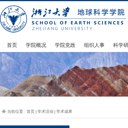
首页
学院概况
学院党政
组织人事
科学
学院简介
通知公告
通知公告
国家基
发展简史
学院发文
博士后管理
科研公
组织机构
党委会议纪要
人才招聘
通知公
师资力量
党政联席会议纪要
年度考核
科研动
虚拟学院
教授委员会议纪要
岗位聘任
政策文
学院院刊
人力资源会议纪要
职称晋升
下载专
当前位置 :
首页
学术活动
学术成果
办事指南
下载专区
地科基