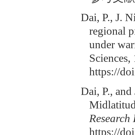
Dai, P., J. 
regional p
under war
Sciences,
https://d
Dai, P., an
Midlatitu
Research 
https://d