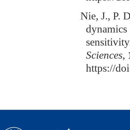
Nie, J., P. 
dynamics s
sensitivit
Sciences
,
https://d